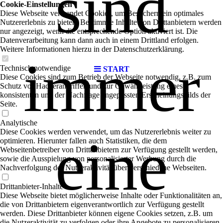
sind
Cookie-Einstellungen
Diese Webseite verwendet Cookies, um Besuchern ein optimales
Nutzererlebnis zu bieten. Bestimmte Inhalte von Drittanbietern werden
nur angezeigt, wenn die entsprechende Option aktiviert ist. Die
Datenverarbeitung kann dann auch in einem Drittland erfolgen.
Weitere Informationen hierzu in der Datenschutzerklärung.
immer
Technisch notwendige
START
Diese Cookies sind zum Betrieb der Webseite notwendig, z.B. zum
Schutz vor Hackerangriffen und zur Gewährleistung eines
konsistenten und der Nachfrage angepassten Erscheinungsbilds der
Seite.
Analytische
Diese Cookies werden verwendet, um das Nutzererlebnis weiter zu
eine
optimieren. Hierunter fallen auch Statistiken, die dem
Webseitenbetreiber von Drittanbietern zur Verfügung gestellt werden,
sowie die Ausspielung von personalisierter Werbung durch die
Nachverfolgung der Nutzeraktivität über verschiedene Webseiten.
Drittanbieter-Inhalte
Diese Webseite bietet möglicherweise Inhalte oder Funktionalitäten an,
die von Drittanbietern eigenverantwortlich zur Verfügung gestellt
werden. Diese Drittanbieter können eigene Cookies setzen, z.B. um
die Nutzeraktivität zu verfolgen oder ihre Angebote zu personalisieren